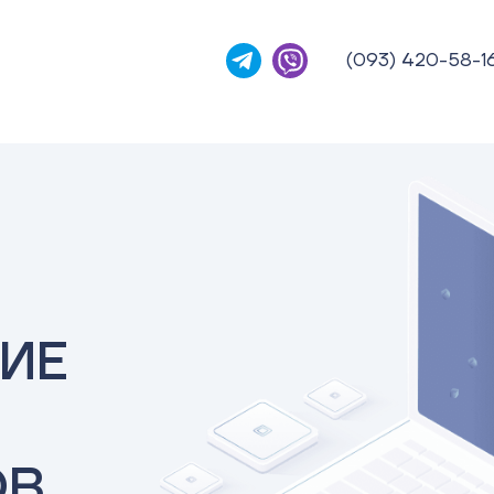
(093) 420-58-1
ИЕ
ОВ