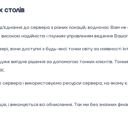
х столів
д’єднання до сервера з різних локацій, водночас Вам не 
високою надійністю і гнучким управлінням ведення Вашог
ері, вони доступні з будь-якої точки світу за наявності І
е вигідне рішення за допомогою тонких клієнтів. Тонки
К.
 сервера і використовуємо ресурси сервера, на якому є вс
ція, і виконуються всі обчислення. Так ми без значних ф