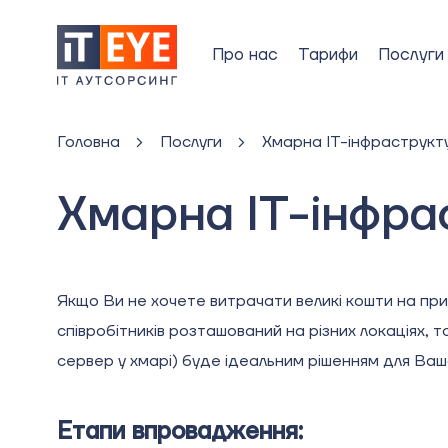
Про нас
Тарифи
Послуги
Головна
Послуги
Хмарна IT-інфраструкт
Хмарна IT-інфра
Якщо Ви не хочете витрачати великі кошти на пр
співробітників розташований на різних локаціях, т
сервер у хмарі) буде ідеальним рішенням для Ваш
Етапи впровадження: