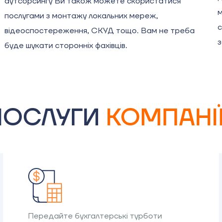
аутсорсингу Ви також можете скористатися
м
послугами з монтажу локальних мереж,
с
відеоспостереження, СКУД тощо. Вам не треба
з
буде шукати сторонніх фахівців.
 ПОСЛУГИ
КОМПАНІЇ
Передайте бухгалтерські турботи