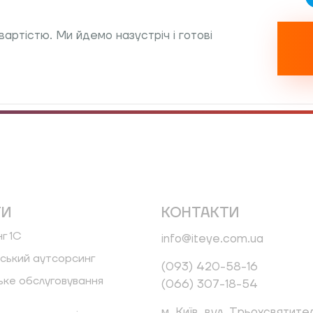
вартістю. Ми йдемо назустріч і готові
ГИ
КОНТАКТИ
г 1С
info@iteye.com.ua
ський аутсорсинг
(093) 420-58-16
ке обслуговування
(066) 307-18-54
м. Київ, вул. Трьохсвятите