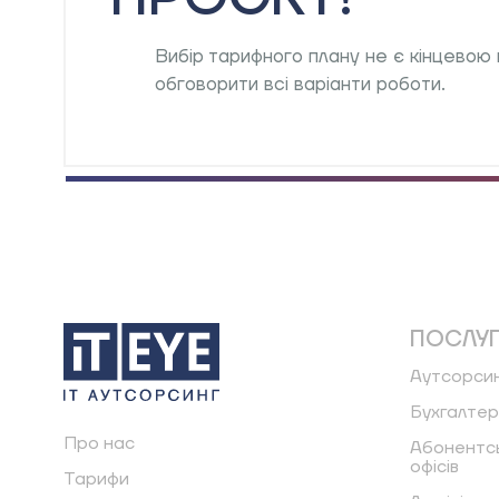
Вибір тарифного плану не є кінцевою 
обговорити всі варіанти роботи.
ПОСЛУ
Аутсорсин
Бухгалтер
Про нас
Абонентсь
офісів
Тарифи